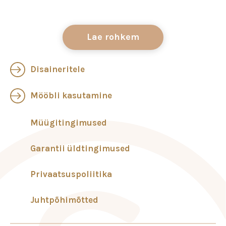
Lae rohkem
Disaineritele
Mööbli kasutamine
Müügitingimused
Garantii üldtingimused
Privaatsuspoliitika
Juhtpõhimõtted