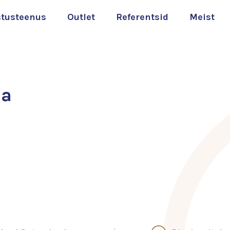
stusteenus
Outlet
Referentsid
Meist
ia