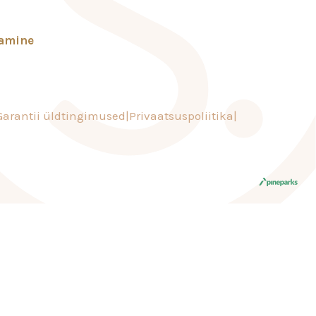
tamine
Garantii üldtingimused
Privaatsuspoliitika