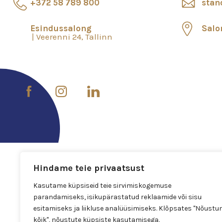
+372 58 789 800
stan
Esindussalong
Salo
Veerenni 24, Tallinn
Hindame teie privaatsust
Kasutame küpsiseid teie sirvimiskogemuse
parandamiseks, isikupärastatud reklaamide või sisu
esitamiseks ja liikluse analüüsimiseks. Klõpsates "Nõustu
kõik", nõustute küpsiste kasutamisega.