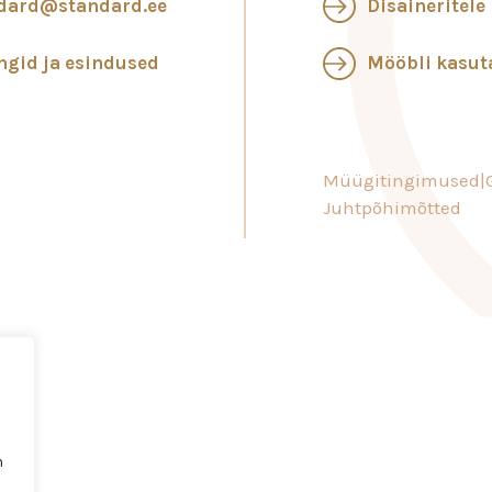
dard@standard.ee
Disaineritele
ngid ja esindused
Mööbli kasu
Müügitingimused
Juhtpõhimõtted
n