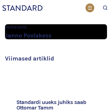
Otsi
29/03/2019
Janno Poolakess
Viimased artiklid
Standardi uueks juhiks saab
Ottomar Tamm