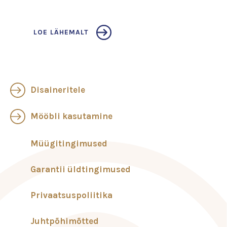
LOE LÄHEMALT
Disaineritele
Mööbli kasutamine
Müügitingimused
Garantii üldtingimused
Privaatsuspoliitika
Juhtpõhimõtted