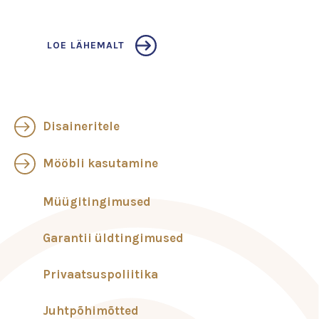
LOE LÄHEMALT
Disaineritele
Mööbli kasutamine
Müügitingimused
Garantii üldtingimused
Privaatsuspoliitika
Juhtpõhimõtted