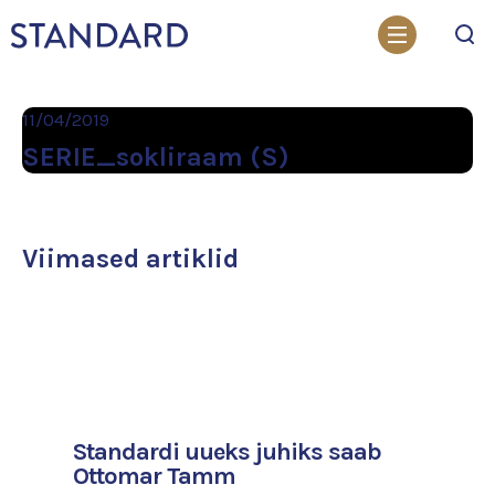
Otsi
11/04/2019
SERIE_sokliraam (S)
Viimased artiklid
Standardi uueks juhiks saab
Ottomar Tamm