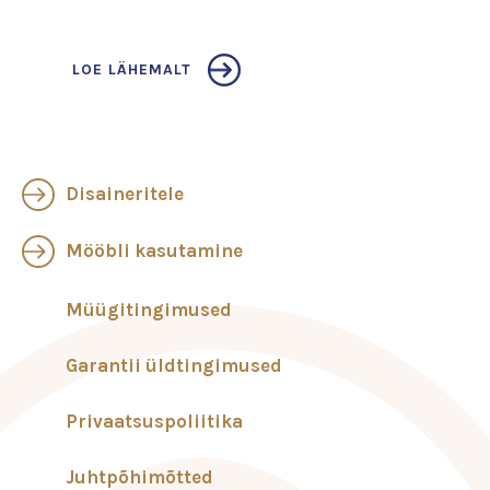
LOE LÄHEMALT
Disaineritele
Mööbli kasutamine
Müügitingimused
Garantii üldtingimused
Privaatsuspoliitika
Juhtpõhimõtted