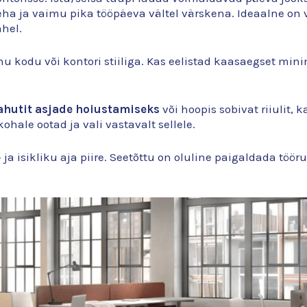
eha ja vaimu pika tööpäeva vältel värskena. Ideaalne on
ahel.
 sinu kodu või kontori stiiliga. Kas eelistad kaasaegset min
hutit asjade hoiustamiseks
või hoopis sobivat riiulit, 
kohale ootad ja vali vastavalt sellele.
 ja isikliku aja piire. Seetõttu on oluline paigaldada t