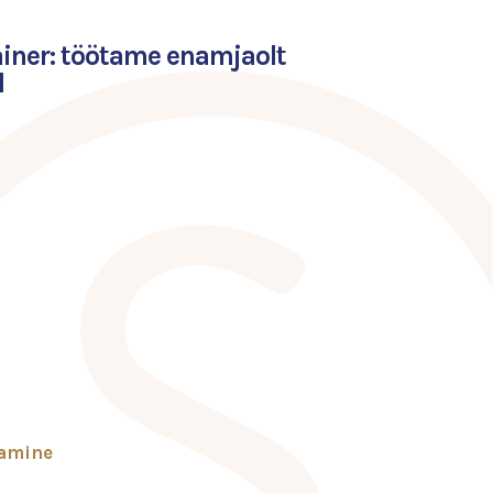
iner: töötame enamjaolt
l
tamine