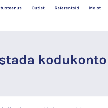
stusteenus
Outlet
Referentsid
Meist
estada kodukonto