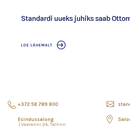
Standardi uueks juhiks saab Ott
LOE LÄHEMALT
+372 58 789 800
stan
Esindussalong
Salo
Veerenni 24, Tallinn