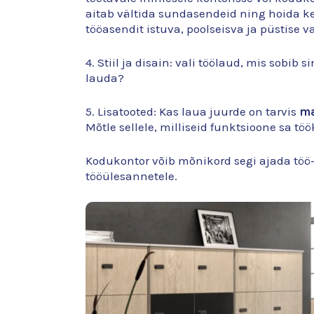
aitab vältida sundasendeid ning hoida k
tööasendit istuva, poolseisva ja püstise v
4. Stiil ja disain: vali töölaud, mis sobib
lauda?
5. Lisatooted: Kas laua juurde on tarvis
ma
Mõtle sellele, milliseid funktsioone sa töö
Kodukontor võib mõnikord segi ajada töö-
tööülesannetele.