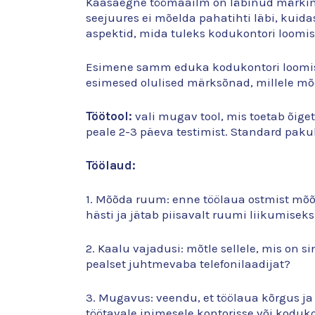
Kaasaegne töömaailm on läbinud märkimis
seejuures ei mõelda pahatihti läbi, kuid
aspektid, mida tuleks kodukontori loomis
Esimene samm eduka kodukontori loomisel
esimesed olulised märksõnad, millele mõ
Töötool:
vali mugav tool, mis toetab õige
peale 2-3 päeva testimist. Standard pakub
Töölaud:
1. Mõõda ruum: enne töölaua ostmist mõõ
hästi ja jätab piisavalt ruumi liikumiseks
2. Kaalu vajadusi: mõtle sellele, mis on s
pealset juhtmevaba telefonilaadijat?
3. Mugavus: veendu, et töölaua kõrgus ja
töötavale inimesele kontorisse või koduk