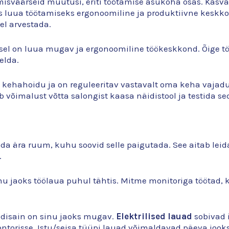
väärseid muutusi, eriti töötamise asukoha osas. Kasva
as luua töötamiseks ergonoomiline ja produktiivne keskk
el arvestada.
 on luua mugav ja ergonoomiline töökeskkond. Õige tööt
elda.
t kehahoidu ja on reguleeritav vastavalt oma keha vajadu
 võimalust võtta salongist kaasa näidistool ja testida s
da ära ruum, kuhu soovid selle paigutada. See aitab le
.
inu jaoks töölaua puhul tähtis. Mitme monitoriga töötad, 
 disain on sinu jaoks mugav.
Elektrilised lauad
sobivad 
ontorisse. Istu/seisa tüüpi lauad võimaldavad päeva joo