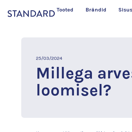
Tooted
Brändid
Sisu
25/03/2024
Millega arv
loomisel?