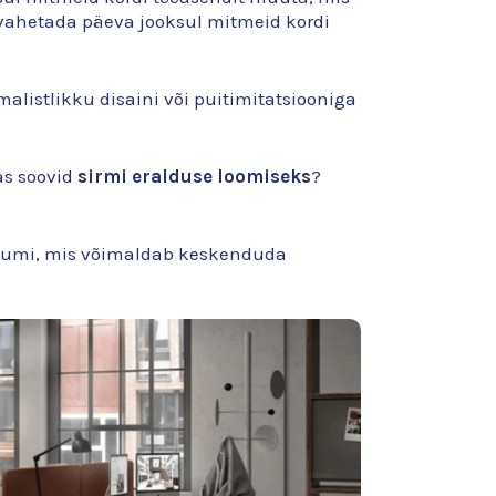
 vahetada päeva jooksul mitmeid kordi
imalistlikku disaini või puitimitatsiooniga
kas soovid
sirmi eralduse loomiseks
?
ööruumi, mis võimaldab keskenduda