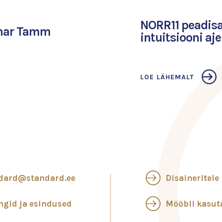
NORR11 peadisa
omar Tamm
intuitsiooni aje
LOE LÄHEMALT
dard@standard.ee
Disaineritele
ngid ja esindused
Mööbli kasu