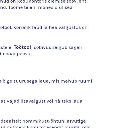
nud on kodukontoris olemise soov, ent
ond. Toome teieni mõned olulised
ool, korralik laud ja hea valgustus on
stele.
Töötooli
sobivus selgub sageli
eda paar päeva.
ida õige suurusega laua, mis mahub ruumi
kas vajad lisavalgust või näiteks laua
ideaalselt hommikust-õhtuni arvutiga
ksul mitmeid kordi tööasendit muuta, mis