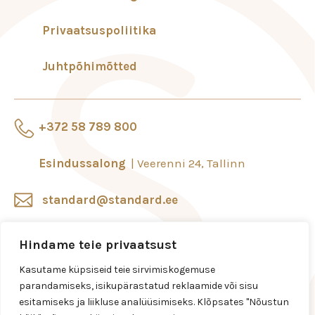
Privaatsuspoliitika
Juhtpõhimõtted
+372 58 789 800
Esindussalong
Veerenni 24, Tallinn
standard@standard.ee
Salongid ja esindused
Hindame teie privaatsust
Kasutame küpsiseid teie sirvimiskogemuse
parandamiseks, isikupärastatud reklaamide või sisu
esitamiseks ja liikluse analüüsimiseks. Klõpsates "Nõustun