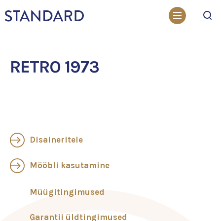
Otsi
RETRO 1973
Disaineritele
Mööbli kasutamine
Müügitingimused
Garantii üldtingimused