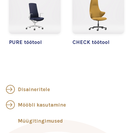
PURE töötool
CHECK töötool
Disaineritele
Mööbli kasutamine
Müügitingimused