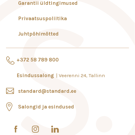
Garantii üldtingimused
Privaatsuspoliitika
Juhtpõhimõtted
+372 58 789 800
Esindussalong
Veerenni 24, Tallinn
standard@standard.ee
Salongid ja esindused