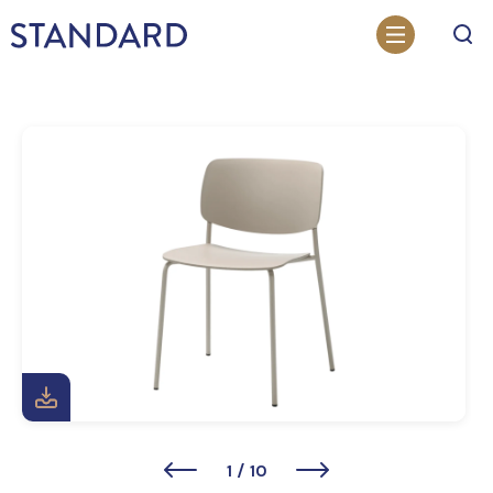
Otsi
1
/
10