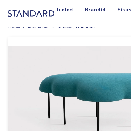
Tooted
Brändid
Sisu
tooted
>
istemööbel
>
tumbad ja taburetid