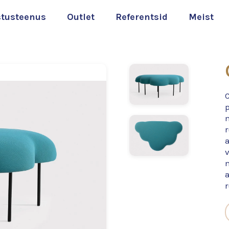
stusteenus
Outlet
Referentsid
Meist
p
a