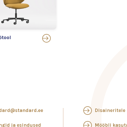
ötool
dard@standard.ee
Disaineritele
ngid ja esindused
Mööbli kasu