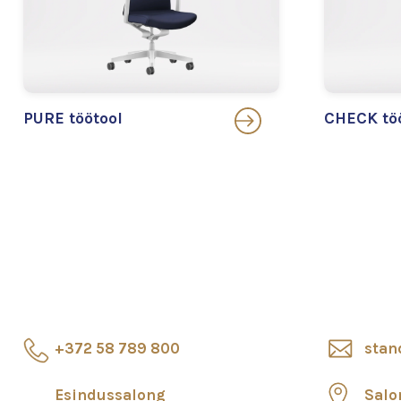
PURE töötool
CHECK tö
+372 58 789 800
stan
Esindussalong
Salo