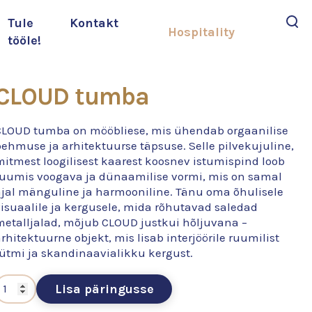
Tule
Kontakt
Hospitality
tööle!
Otsi
CLOUD tumba
CLOUD tumba on mööbliese, mis ühendab orgaanilise
ehmuse ja arhitektuurse täpsuse. Selle pilvekujuline,
mitmest loogilisest kaarest koosnev istumispind loob
ruumis voogava ja dünaamilise vormi, mis on samal
ajal mänguline ja harmooniline. Tänu oma õhulisele
visuaalile ja kergusele, mida rõhutavad saledad
metalljalad, mõjub CLOUD justkui hõljuvana –
rhitektuurne objekt, mis lisab interjöörile ruumilist
rütmi ja skandinaavialikku kergust.
Lisa päringusse