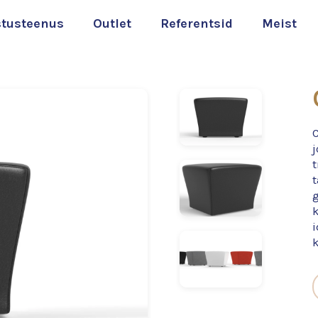
stusteenus
Outlet
Referentsid
Meist
j
t
g
i