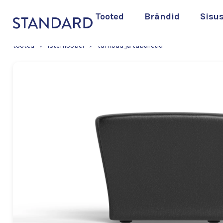
Tooted
Brändid
Sisu
tooted
>
istemööbel
>
tumbad ja taburetid