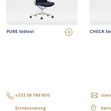
PURE töötool
CHECK tö
+372 58 789 800
stan
Esindussalong
Salo