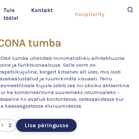
Tule
Kontakt
Hospitality
tööle!
Otsi
CONA tumba
CONA tumba ühendab minimalistliku arhitektuurse
oone ja funktsionaalsuse. Selle vorm on
rapetsikujuline, kergelt kitsenev alt üles, mis loob
tasakaalustatud ja ruumikindla visuaali. Tänu
eomeetrilisele kujule sobib see nii üksiku aktsentina
kui ka kombineerituna suuremaks istumisalaks –
deaalne nii avatud kontoritesse, ootesaalidesse kui
ka kaasaegsetesse eluruumidesse.
Lisa päringusse