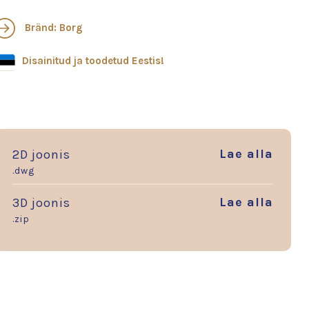
Bränd: Borg
Disainitud ja toodetud Eestis!
Lae alla
2D joonis
.dwg
Lae alla
3D joonis
.zip