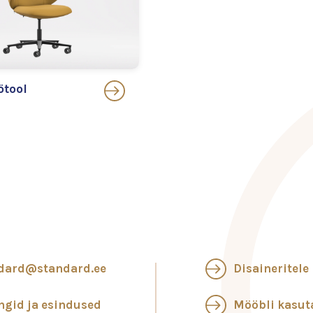
ötool
dard@standard.ee
Disaineritele
ngid ja esindused
Mööbli kasu