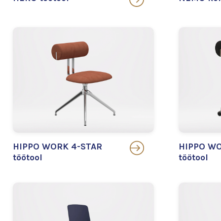
HIPPO WORK 4-STAR
HIPPO WO
töötool
töötool