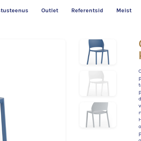
stusteenus
Outlet
Referentsid
Meist
d
v
p