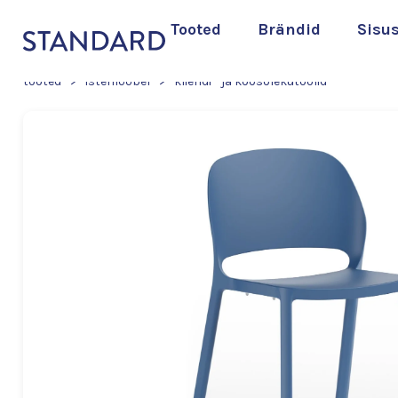
Tooted
Brändid
Sisu
tooted
>
istemööbel
>
kliendi - ja koosolekutoolid