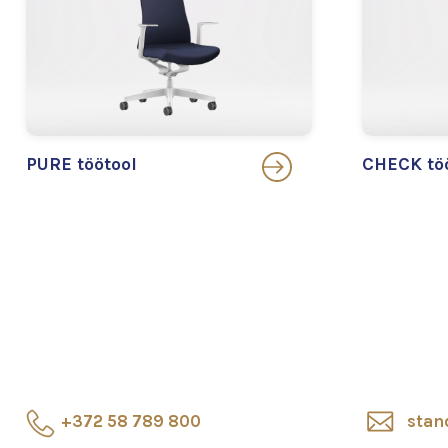
PURE töötool
CHECK tö
+372 58 789 800
stan