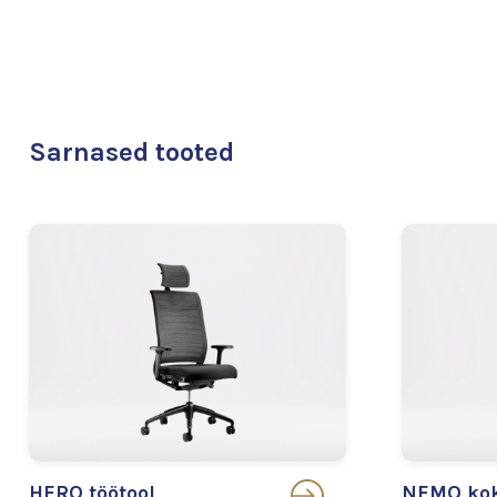
Sarnased tooted
HERO töötool
NEMO kok