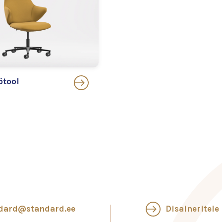
ötool
dard@standard.ee
Disaineritele