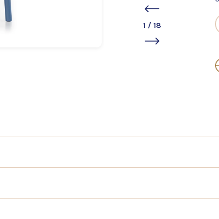
1
/
18