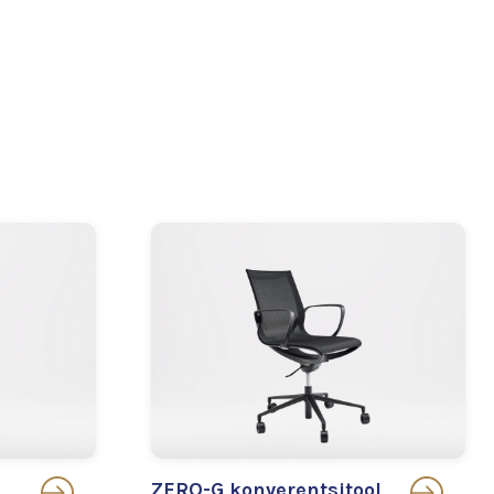
ZERO-G konverentsitool