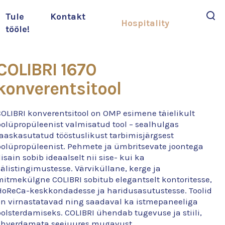
Tule
Kontakt
Hospitality
tööle!
Otsi
COLIBRI 1670
konverentsitool
COLIBRI konverentsitool on OMP esimene täielikult
polüpropüleenist valmisatud tool – sealhulgas
taaskasutatud tööstuslikust tarbimisjärgsest
polüpropüleenist. Pehmete ja ümbritsevate joontega
isain sobib ideaalselt nii sise- kui ka
älistingimustesse. Värviküllane, kerge ja
mitmekülgne COLIBRI sobitub elegantselt kontoritesse,
HoReCa-keskkondadesse ja haridusasutustesse. Toolid
on virnastatavad ning saadaval ka istmepaneeliga
olsterdamiseks. COLIBRI ühendab tugevuse ja stiili,
ohverdamata seejuures mugavust.