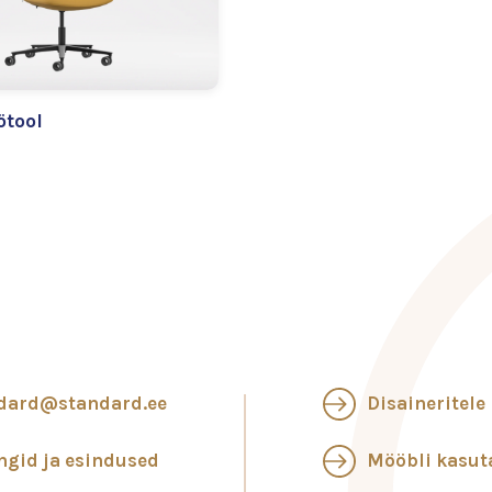
ötool
dard@standard.ee
Disaineritele
ngid ja esindused
Mööbli kasu