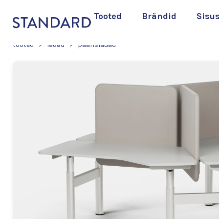
Tooted
Brändid
Sisu
tooted
>
lauad
>
paarislauad