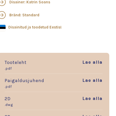
Disainer: Katrin Soans
Bränd: Standard
Disainitud ja toodetud Eestis!
Lae alla
Tooteleht
.pdf
Lae alla
Paigaldusjuhend
.pdf
Lae alla
2D
.dwg