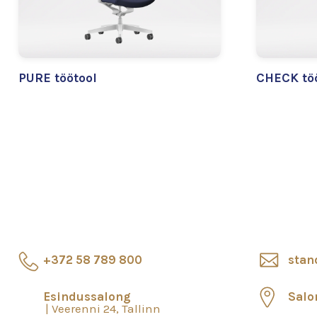
PURE töötool
CHECK tö
+372 58 789 800
stan
Esindussalong
Salo
Veerenni 24, Tallinn