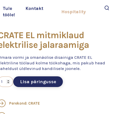
Tule
Kontakt
Hospitality
tööle!
Otsi
CRATE EL mitmiklaud
elektrilise jalaraamiga
Ümara vormi ja omanäolise disainiga CRATE EL
elektriline töölaud kolme töökohaga, mis pakub head
aheldust üldlevinud kandilisele joonele.
Lisa päringusse
Perekond: CRATE