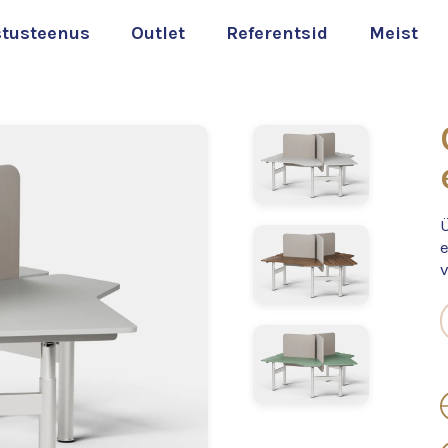
stusteenus
Outlet
Referentsid
Meist
v