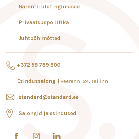
Garantii üldtingimused
Privaatsuspoliitika
Juhtpõhimõtted
+372 58 789 800
Esindussalong
Veerenni 24, Tallinn
standard@standard.ee
Salongid ja esindused