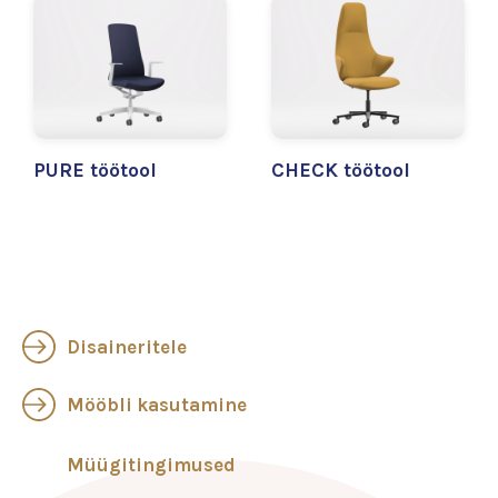
PURE töötool
CHECK töötool
Disaineritele
Mööbli kasutamine
Müügitingimused