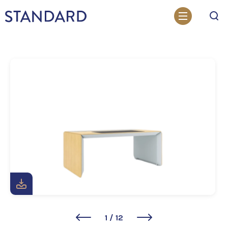
Otsi
1
/
12