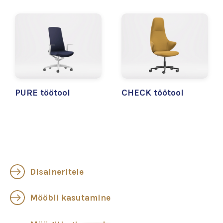
PURE töötool
CHECK töötool
Disaineritele
Mööbli kasutamine