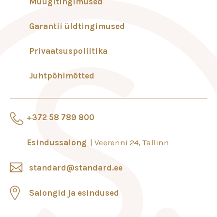
Müügitingimused
Garantii üldtingimused
Privaatsuspoliitika
Juhtpõhimõtted
+372 58 789 800
Esindussalong
Veerenni 24, Tallinn
standard@standard.ee
Salongid ja esindused