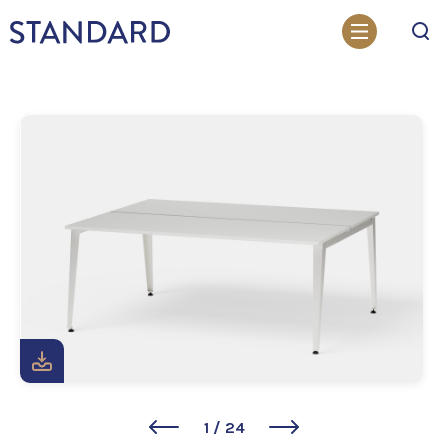
Otsi
1
/
24