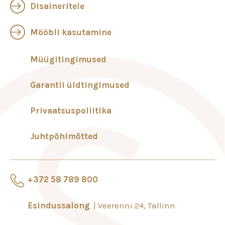
Disaineritele
Mööbli kasutamine
Müügitingimused
Garantii üldtingimused
Privaatsuspoliitika
Juhtpõhimõtted
+372 58 789 800
Esindussalong
Veerenni 24, Tallinn