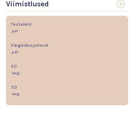
Viimistlused
Tooteleht
.pdf
Paigaldusjuhend
.pdf
2D
.dwg
3D
.dwg