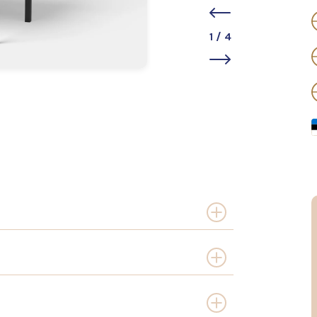
1
/
4