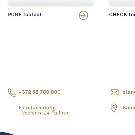
PURE töötool
CHECK tö
+372 58 789 800
stan
Esindussalong
Salo
Veerenni 24, Tallinn