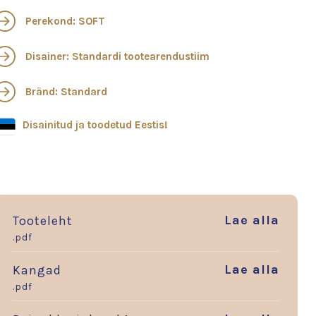
Perekond: SOFT
Disainer: Standardi tootearendustiim
Bränd: Standard
Disainitud ja toodetud Eestis!
Lae alla
Tooteleht
.pdf
Lae alla
Kangad
.pdf