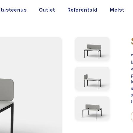
stusteenus
Outlet
Referentsid
Meist
S
a
s
t