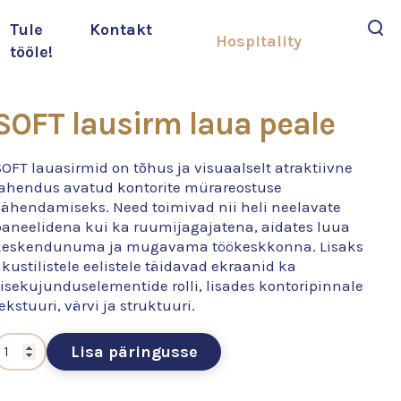
Tule
Kontakt
Hospitality
tööle!
Otsi
SOFT lausirm laua peale
OFT lauasirmid on tõhus ja visuaalselt atraktiivne
lahendus avatud kontorite mürareostuse
vähendamiseks. Need toimivad nii heli neelavate
paneelidena kui ka ruumijagajatena, aidates luua
keskendunuma ja mugavama töökeskkonna. Lisaks
kustilistele eelistele täidavad ekraanid ka
isekujunduselementide rolli, lisades kontoripinnale
ekstuuri, värvi ja struktuuri.
Lisa päringusse