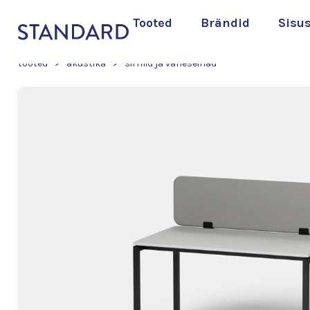
Tooted
Brändid
Sisu
tooted
>
akustika
>
sirmid ja vaheseinad