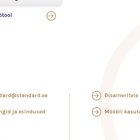
ötool
dard@standard.ee
Disaineritele
ngid ja esindused
Mööbli kasu