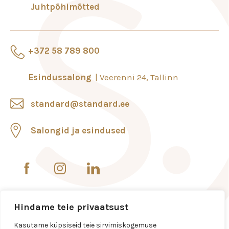
Juhtpõhimõtted
+372 58 789 800
Esindussalong
Veerenni 24, Tallinn
standard@standard.ee
Salongid ja esindused
Hindame teie privaatsust
Kasutame küpsiseid teie sirvimiskogemuse