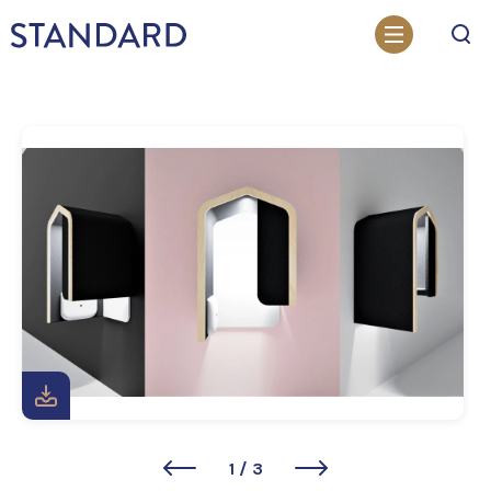
Otsi
1
/
3