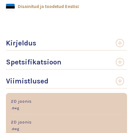
Disainitud ja toodetud Eestis!
Kirjeldus
Spetsifikatsioon
Viimistlused
2D joonis
.dwg
2D joonis
.dwg