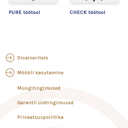
PURE töötool
CHECK töötool
Disaineritele
Mööbli kasutamine
Müügitingimused
Garantii üldtingimused
Privaatsuspoliitika