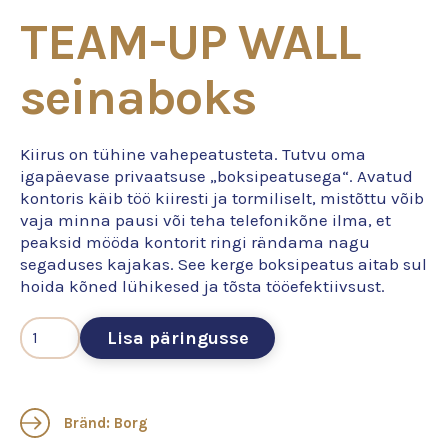
TEAM-UP WALL
seinaboks
Kiirus on tühine vahepeatusteta. Tutvu oma
igapäevase privaatsuse „boksipeatusega“. Avatud
kontoris käib töö kiiresti ja tormiliselt, mistõttu võib
vaja minna pausi või teha telefonikõne ilma, et
peaksid mööda kontorit ringi rändama nagu
segaduses kajakas. See kerge boksipeatus aitab sul
hoida kõned lühikesed ja tõsta tööefektiivsust.
Lisa päringusse
Bränd: Borg