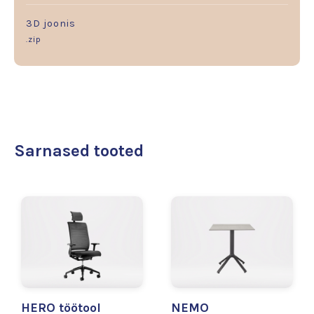
3D joonis
.zip
Sarnased tooted
HERO töötool
NEMO