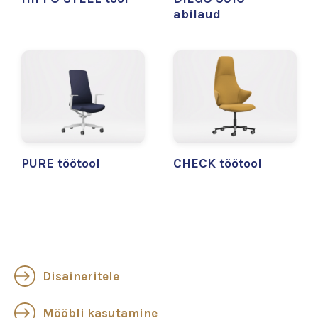
abilaud
PURE töötool
CHECK töötool
Disaineritele
Mööbli kasutamine