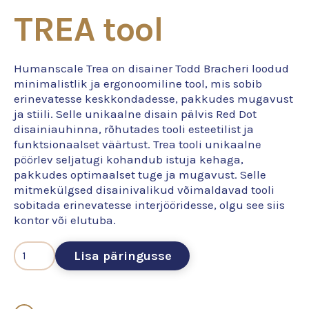
TREA tool
Humanscale Trea on disainer Todd Bracheri loodud
minimalistlik ja ergonoomiline tool, mis sobib
erinevatesse keskkondadesse, pakkudes mugavust
ja stiili. Selle unikaalne disain pälvis Red Dot
disainiauhinna, rõhutades tooli esteetilist ja
funktsionaalset väärtust. Trea tooli unikaalne
pöörlev seljatugi kohandub istuja kehaga,
pakkudes optimaalset tuge ja mugavust. Selle
mitmekülgsed disainivalikud võimaldavad tooli
sobitada erinevatesse interjööridesse, olgu see siis
kontor või elutuba.
Lisa päringusse