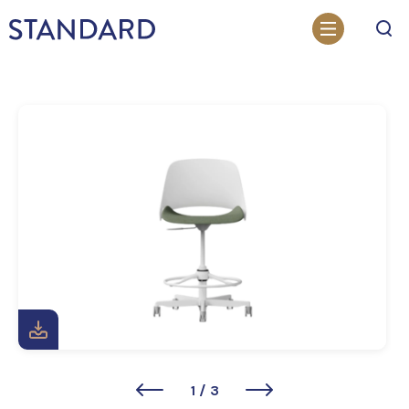
Otsi
1
/
3