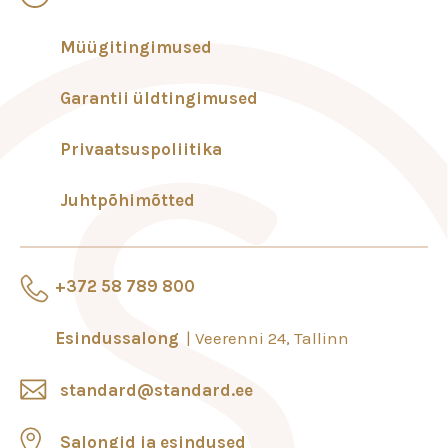
Müügitingimused
Garantii üldtingimused
Privaatsuspoliitika
Juhtpõhimõtted
+372 58 789 800
Esindussalong
Veerenni 24, Tallinn
standard@standard.ee
Salongid ja esindused