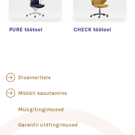
PURE töötool
CHECK töötool
Disaineritele
Mööbli kasutamine
Müügitingimused
Garantii üldtingimused