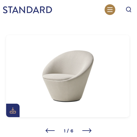
Otsi
1
/
6