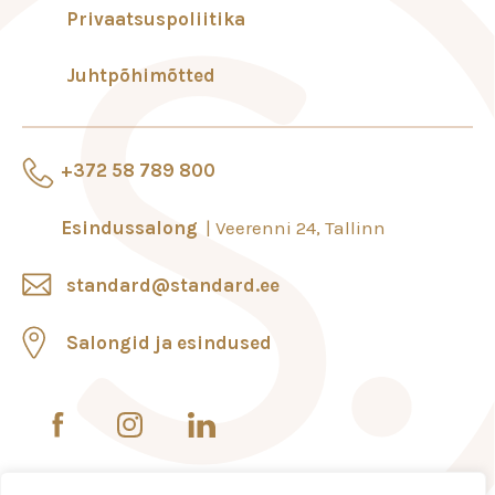
Privaatsuspoliitika
Juhtpõhimõtted
+372 58 789 800
Esindussalong
Veerenni 24, Tallinn
standard@standard.ee
Salongid ja esindused