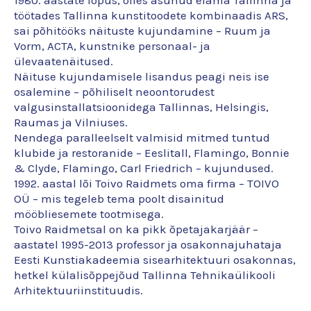
1980. aastate lõpus, olles asunud elama Tallinna ja
töötades Tallinna kunstitoodete kombinaadis ARS,
sai põhitööks näituste kujundamine – Ruum ja
Vorm, ACTA, kunstnike personaal- ja
ülevaatenäitused.
Näituse kujundamisele lisandus peagi neis ise
osalemine – põhiliselt neoontorudest
valgusinstallatsioonidega Tallinnas, Helsingis,
Raumas ja Vilniuses.
Nendega paralleelselt valmisid mitmed tuntud
klubide ja restoranide – Eeslitall, Flamingo, Bonnie
& Clyde, Flamingo, Carl Friedrich – kujundused.
1992. aastal lõi Toivo Raidmets oma firma – TOIVO
OÜ – mis tegeleb tema poolt disainitud
mööbliesemete tootmisega.
Toivo Raidmetsal on ka pikk õpetajakarjäär –
aastatel 1995-2013 professor ja osakonnajuhataja
Eesti Kunstiakadeemia sisearhitektuuri osakonnas,
hetkel külalisõppejõud Tallinna Tehnikaülikooli
Arhitektuuriinstituudis.