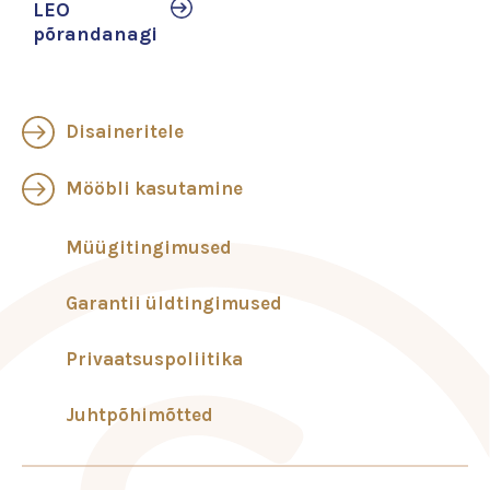
LEO
põrandanagi
Disaineritele
Mööbli kasutamine
Müügitingimused
Garantii üldtingimused
Privaatsuspoliitika
Juhtpõhimõtted