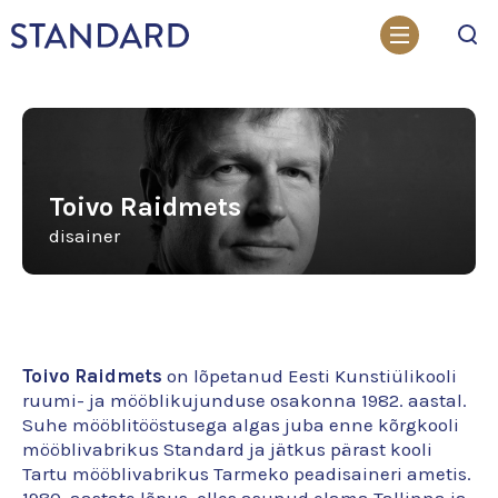
Otsi
Toivo Raidmets
disainer
Toivo Raidmets
on lõpetanud Eesti Kunstiülikooli
ruumi- ja mööblikujunduse osakonna 1982. aastal.
Suhe mööblitööstusega algas juba enne kõrgkooli
mööblivabrikus Standard ja jätkus pärast kooli
Tartu mööblivabrikus Tarmeko peadisaineri ametis.