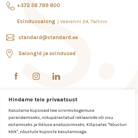
+372 58 789 800
Esindussalong
Veerenni 24, Tallinn
standard@standard.ee
Salongid ja esindused
Hindame teie privaatsust
Kasutame küpsiseid teie sirvimiskogemuse
parandamiseks, isikupärastatud reklaamide või sisu
esitamiseks ja liikluse analüüsimiseks. Klõpsates "Nõustun
kõik", nõustute küpsiste kasutamisega.