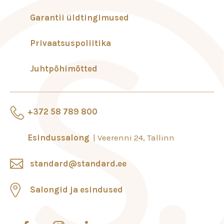
Garantii üldtingimused
Privaatsuspoliitika
Juhtpõhimõtted
+372 58 789 800
Esindussalong
Veerenni 24, Tallinn
standard@standard.ee
Salongid ja esindused