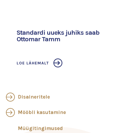
Standardi uueks juhiks saab
Ottomar Tamm
LOE LÄHEMALT
Disaineritele
Mööbli kasutamine
Müügitingimused