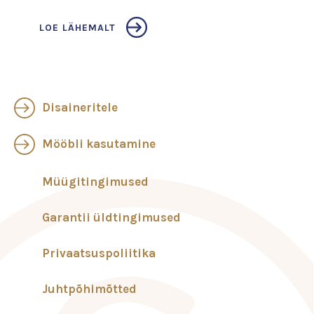
LOE LÄHEMALT
Disaineritele
Mööbli kasutamine
Müügitingimused
Garantii üldtingimused
Privaatsuspoliitika
Juhtpõhimõtted