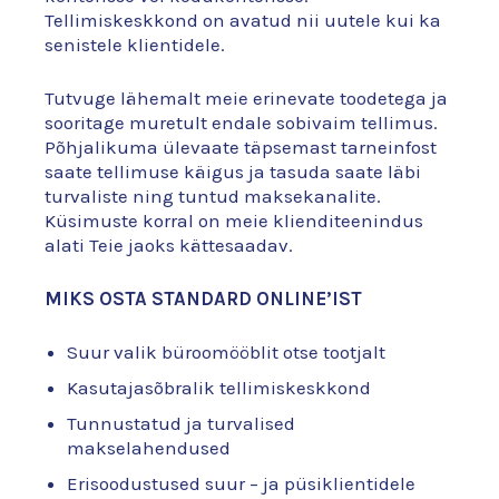
Tellimiskeskkond on avatud nii uutele kui ka
senistele klientidele.
Tutvuge lähemalt meie erinevate toodetega ja
sooritage muretult endale sobivaim tellimus.
Põhjalikuma ülevaate täpsemast tarneinfost
saate tellimuse käigus ja tasuda saate läbi
turvaliste ning tuntud maksekanalite.
Küsimuste korral on meie klienditeenindus
alati Teie jaoks kättesaadav.
MIKS OSTA STANDARD ONLINE’IST
Suur valik büroomööblit otse tootjalt
Kasutajasõbralik tellimiskeskkond
Tunnustatud ja turvalised
makselahendused
Erisoodustused suur – ja püsiklientidele