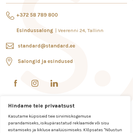
+372 58 789 800
Esindussalong
Veerenni 24, Tallinn
standard@standard.ee
Salongid ja esindused
Hindame teie privaatsust
Kasutame küpsiseid teie sirvimiskogemuse
parandamiseks, isikupärastatud reklaamide või sisu
esitamiseks ja liikluse analüüsimiseks. Klõpsates "Nõustun