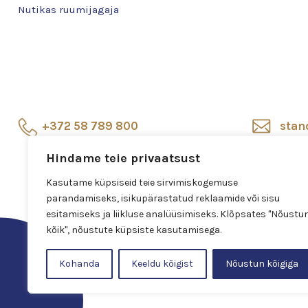
Nutikas ruumijagaja
+372 58 789 800
stan
Hindame teie privaatsust
Esindussalong
Salo
Veerenni 24, Tallinn
Kasutame küpsiseid teie sirvimiskogemuse
parandamiseks, isikupärastatud reklaamide või sisu
esitamiseks ja liikluse analüüsimiseks. Klõpsates "Nõustu
kõik", nõustute küpsiste kasutamisega.
Kohanda
Keeldu kõigist
Nõustun kõigiga