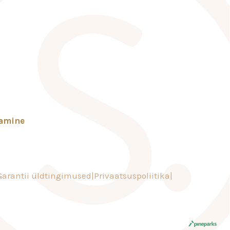
tamine
Garantii üldtingimused
Privaatsuspoliitika