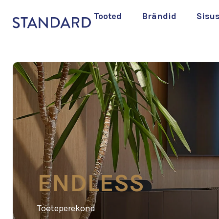
Tooted
Brändid
Sisu
ENDLESS
Tooteperekond