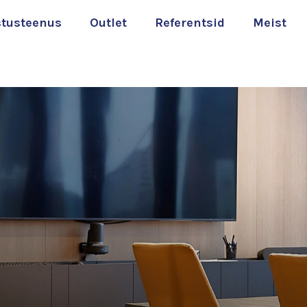
stusteenus
Outlet
Referentsid
Meist