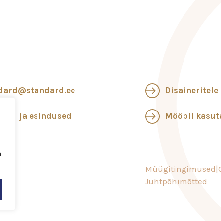
dard@standard.ee
Disaineritele
ngid ja esindused
Mööbli kasu
n
Müügitingimused
Juhtpõhimõtted