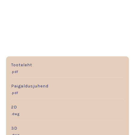
Tooteleht
.pdf
Paigaldusjuhend
.pdf
2D
.dwg
3D