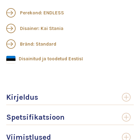
Perekond: ENDLESS
Disainer: Kai Stania
Bränd: Standard
Disainitud ja toodetud Eestis!
Kirjeldus
Spetsifikatsioon
Viimistlused