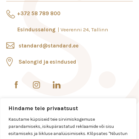
+372 58 789 800
Esindussalong
Veerenni 24, Tallinn
standard@standard.ee
Salongid ja esindused
Hindame teie privaatsust
Kasutame küpsiseid teie sirvimiskogemuse
parandamiseks, isikupärastatud reklaamide või sisu
esitamiseks ja liikluse analüüsimiseks. Klõpsates "Nõustun