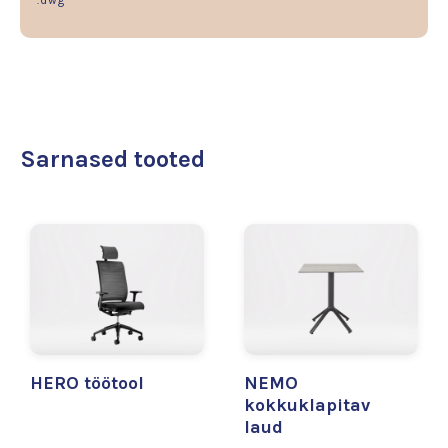
.dwg
Sarnased tooted
HERO töötool
NEMO
kokkuklapitav
laud