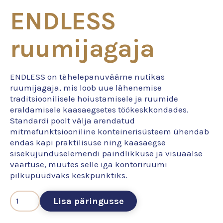
ENDLESS
ruumijagaja
ENDLESS on tähelepanuväärne nutikas
ruumijagaja, mis loob uue lähenemise
traditsioonilisele hoiustamisele ja ruumide
eraldamisele kaasaegsetes töökeskkondades.
Standardi poolt välja arendatud
mitmefunktsiooniline konteinerisüsteem ühendab
endas kapi praktilisuse ning kaasaegse
sisekujunduselemendi paindlikkuse ja visuaalse
väärtuse, muutes selle iga kontoriruumi
pilkupüüdvaks keskpunktiks.
Lisa päringusse