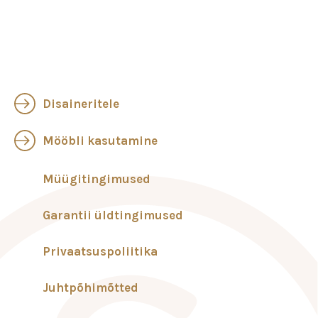
Disaineritele
Mööbli kasutamine
Müügitingimused
Garantii üldtingimused
Privaatsuspoliitika
Juhtpõhimõtted