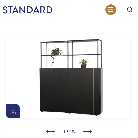
Otsi
1
/
18