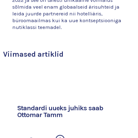
2022 ja see on täiesti unikaalne võimalus
sõlmida veel enam globaalseid ärisuhteid ja
leida juurde partnereid nii hotelliäris,
büroomaailmas kui ka uue kontseptsiooniga
nutiklassi teemadel.
Viimased artiklid
Standardi uueks juhiks saab
Ottomar Tamm