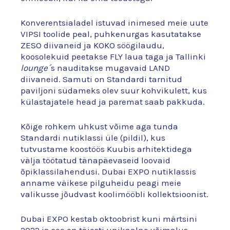
Konverentsialadel istuvad inimesed meie uute
VIPSI toolide peal, puhkenurgas kasutatakse
ZESO diivaneid ja KOKO söögilaudu,
koosolekuid peetakse FLY laua taga ja Tallinki
lounge´
s nauditakse mugavaid LAND
diivaneid. Samuti on Standardi tarnitud
paviljoni südameks olev suur kohvikulett, kus
külastajatele head ja paremat saab pakkuda.
Kõige rohkem uhkust võime aga tunda
Standardi nutiklassi üle (pildil), kus
tutvustame koostöös Kuubis arhitektidega
välja töötatud tänapäevaseid loovaid
õpiklassilahendusi. Dubai EXPO nutiklassis
anname väikese pilguheidu peagi meie
valikusse jõudvast koolimööbli kollektsioonist.
Dubai EXPO kestab oktoobrist kuni märtsini