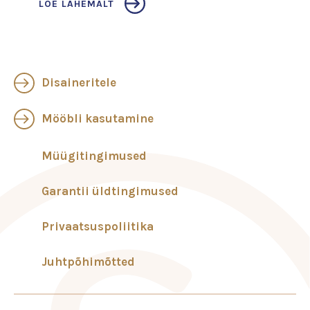
LOE LÄHEMALT
Disaineritele
Mööbli kasutamine
Müügitingimused
Garantii üldtingimused
Privaatsuspoliitika
Juhtpõhimõtted