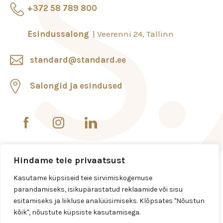
+372 58 789 800
Esindussalong
Veerenni 24, Tallinn
standard@standard.ee
Salongid ja esindused
Hindame teie privaatsust
Kasutame küpsiseid teie sirvimiskogemuse
parandamiseks, isikupärastatud reklaamide või sisu
esitamiseks ja liikluse analüüsimiseks. Klõpsates "Nõustun
kõik", nõustute küpsiste kasutamisega.