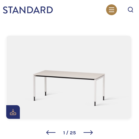
Otsi
1
/
25