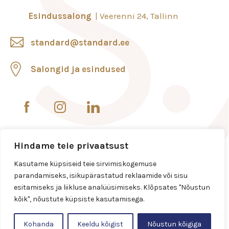
Esindussalong
Veerenni 24, Tallinn
standard@standard.ee
Salongid ja esindused
Hindame teie privaatsust
Kasutame küpsiseid teie sirvimiskogemuse
parandamiseks, isikupärastatud reklaamide või sisu
esitamiseks ja liikluse analüüsimiseks. Klõpsates "Nõustun
kõik", nõustute küpsiste kasutamisega.
Kohanda
Keeldu kõigist
Nõustun kõigiga