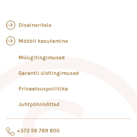
Disaineritele
Mööbli kasutamine
Müügitingimused
Garantii üldtingimused
Privaatsuspoliitika
Juhtpõhimõtted
+372 58 789 800