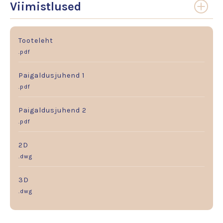
Viimistlused
Tooteleht
.pdf
Paigaldusjuhend 1
.pdf
Paigaldusjuhend 2
.pdf
2D
.dwg
3D
.dwg