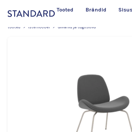
Tooted
Brändid
Sisu
tooted
>
istemööbel
>
diivanid ja tugitoolid