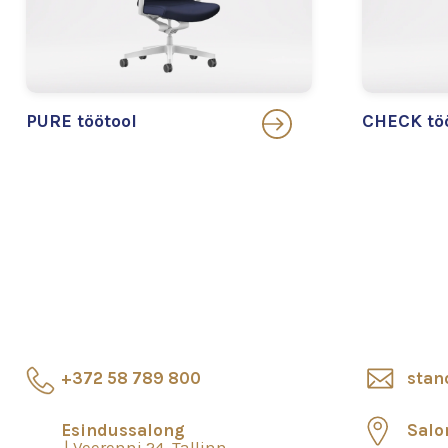
PURE töötool
CHECK tö
+372 58 789 800
stan
Esindussalong
Salo
Veerenni 24, Tallinn