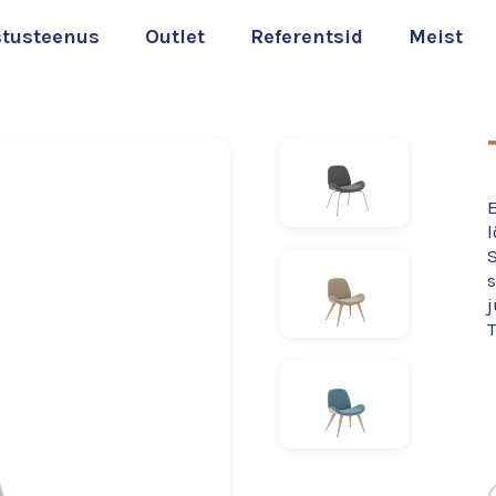
stusteenus
Outlet
Referentsid
Meist
l