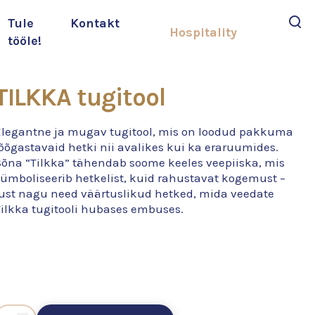
Tule
Kontakt
Hospitality
tööle!
Otsi
TILKKA tugitool
Elegantne ja mugav tugitool, mis on loodud pakkuma
õõgastavaid hetki nii avalikes kui ka eraruumides.
Sõna “Tilkka” tähendab soome keeles veepiiska, mis
sümboliseerib hetkelist, kuid rahustavat kogemust –
just nagu need väärtuslikud hetked, mida veedate
Tilkka tugitooli hubases embuses.