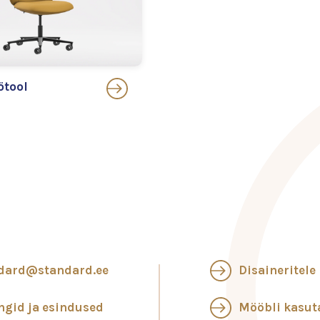
ötool
dard@standard.ee
Disaineritele
ngid ja esindused
Mööbli kasu