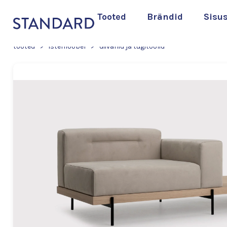
Tooted
Brändid
Sisu
tooted
>
istemööbel
>
diivanid ja tugitoolid