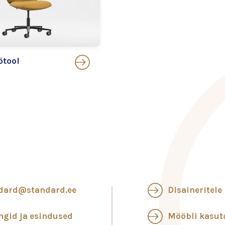
ötool
dard@standard.ee
Disaineritele
ngid ja esindused
Mööbli kasu