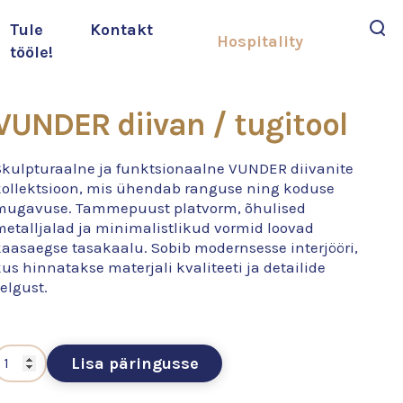
Tule
Kontakt
Hospitality
tööle!
Otsi
VUNDER diivan / tugitool
Skulpturaalne ja funktsionaalne VUNDER diivanite
kollektsioon, mis ühendab ranguse ning koduse
mugavuse. Tammepuust platvorm, õhulised
metalljalad ja minimalistlikud vormid loovad
kaasaegse tasakaalu. Sobib modernsesse interjööri,
us hinnatakse materjali kvaliteeti ja detailide
elgust.
Lisa päringusse