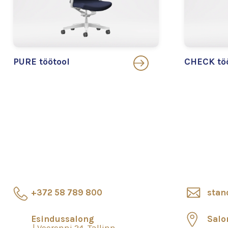
PURE töötool
CHECK tö
+372 58 789 800
stan
Esindussalong
Salo
Veerenni 24, Tallinn