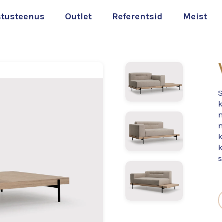
stusteenus
Outlet
Referentsid
Meist
k
s