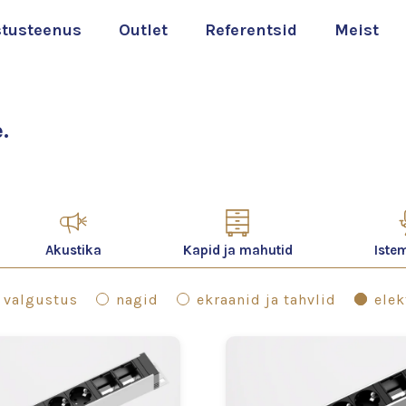
stusteenus
Outlet
Referentsid
Meist
.
Akustika
Kapid ja mahutid
Iste
valgustus
nagid
ekraanid ja tahvlid
elek