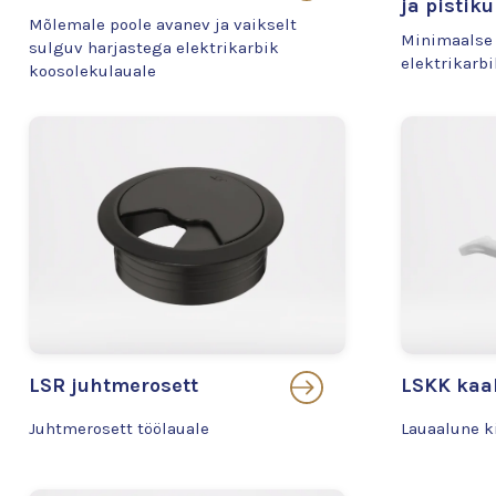
ja pistik
Mõlemale poole avanev ja vaikselt
Minimaalse 
sulguv harjastega elektrikarbik
elektrikarbi
koosolekulauale
LSR juhtmerosett
LSKK kaab
Juhtmerosett töölauale
Lauaalune k