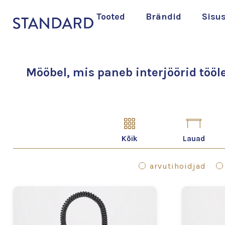
Tooted
Brändid
Sisu
Mööbel, mis paneb interjöörid tööle
Kõik
Lauad
arvutihoidjad