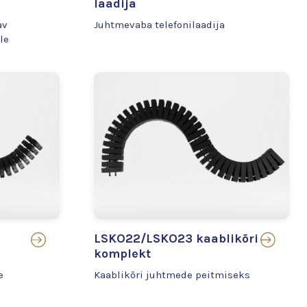
laadija
av
Juhtmevaba telefonilaadija
le
LSKO22/LSKO23 kaablikõri
komplekt
e
Kaablikõri juhtmede peitmiseks