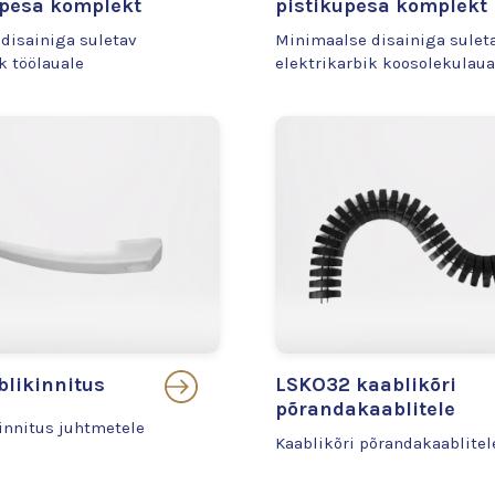
upesa komplekt
pistikupesa komplekt
disainiga suletav
Minimaalse disainiga sulet
k töölauale
elektrikarbik koosolekulaua
likinnitus
LSKO32 kaablikõri
põrandakaablitele
innitus juhtmetele
Kaablikõri põrandakaablitel