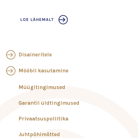
LOE LÄHEMALT
Disaineritele
Mööbli kasutamine
Müügitingimused
Garantii üldtingimused
Privaatsuspoliitika
Juhtpõhimõtted