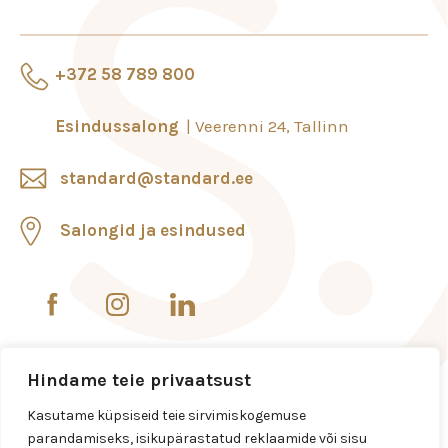
+372 58 789 800
Esindussalong
Veerenni 24, Tallinn
standard@standard.ee
Salongid ja esindused
Hindame teie privaatsust
Kasutame küpsiseid teie sirvimiskogemuse
parandamiseks, isikupärastatud reklaamide või sisu