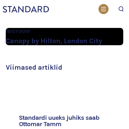
Otsi
18/07/2019
Canopy by Hilton, London City
Viimased artiklid
Standardi uueks juhiks saab
Ottomar Tamm