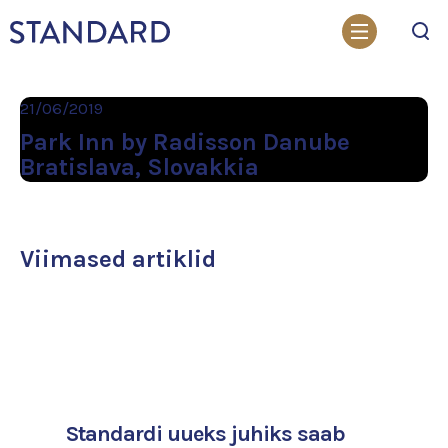
Otsi
21/06/2019
Park Inn by Radisson Danube
Bratislava, Slovakkia
Viimased artiklid
Standardi uueks juhiks saab