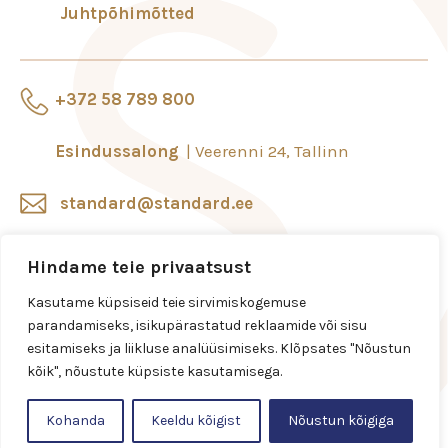
Juhtpõhimõtted
+372 58 789 800
Esindussalong
Veerenni 24, Tallinn
standard@standard.ee
Salongid ja esindused
Hindame teie privaatsust
Kasutame küpsiseid teie sirvimiskogemuse
parandamiseks, isikupärastatud reklaamide või sisu
esitamiseks ja liikluse analüüsimiseks. Klõpsates "Nõustun
kõik", nõustute küpsiste kasutamisega.
Kohanda
Keeldu kõigist
Nõustun kõigiga