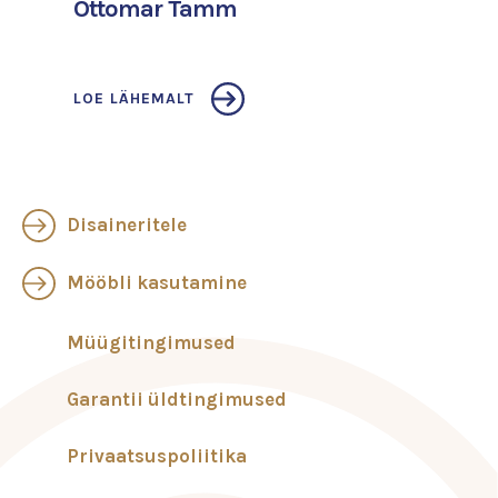
Ottomar Tamm
LOE LÄHEMALT
Disaineritele
Mööbli kasutamine
Müügitingimused
Garantii üldtingimused
Privaatsuspoliitika