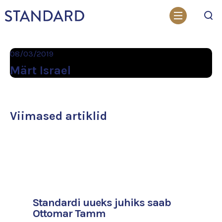
Otsi
08/03/2019
Märt Israel
Viimased artiklid
Standardi uueks juhiks saab
Ottomar Tamm