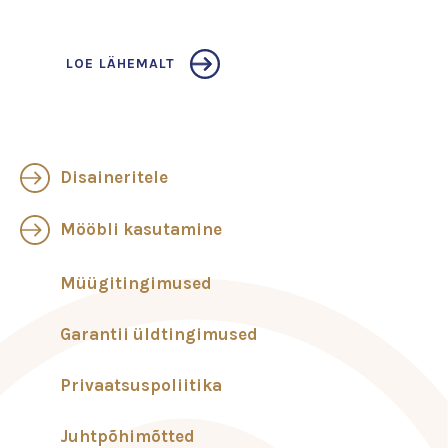
LOE LÄHEMALT
Disaineritele
Mööbli kasutamine
Müügitingimused
Garantii üldtingimused
Privaatsuspoliitika
Juhtpõhimõtted