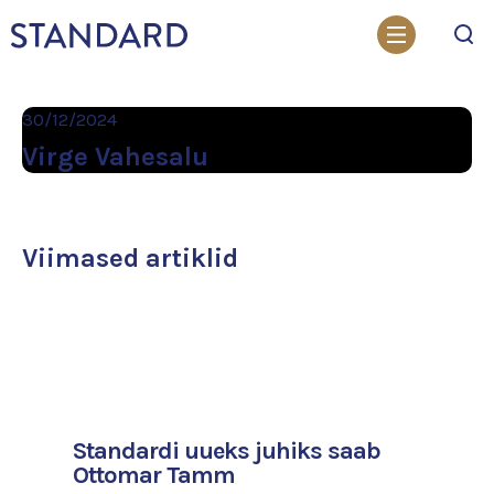
Otsi
30/12/2024
Virge Vahesalu
Viimased artiklid
Standardi uueks juhiks saab
Ottomar Tamm