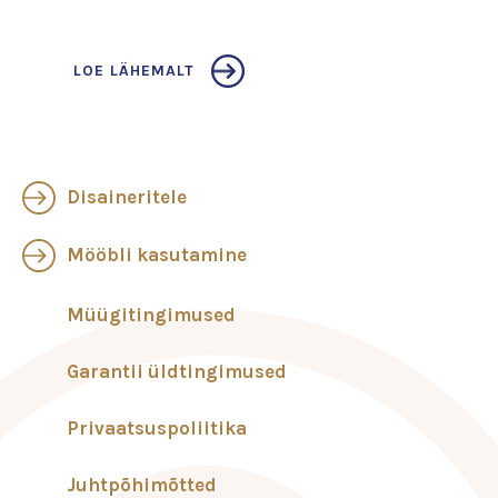
LOE LÄHEMALT
Disaineritele
Mööbli kasutamine
Müügitingimused
Garantii üldtingimused
Privaatsuspoliitika
Juhtpõhimõtted