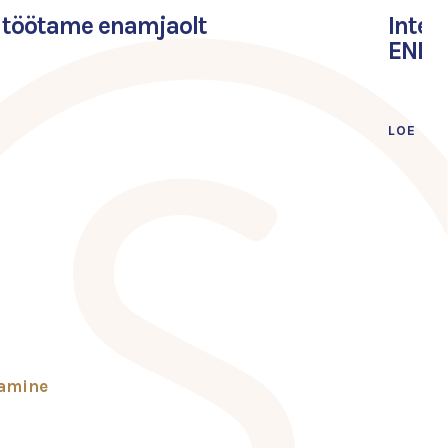
: töötame enamjaolt
Inter
ENDLE
LOE LÄ
tamine