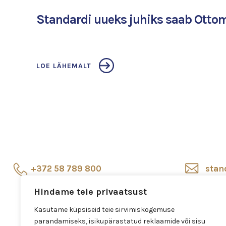
Standardi uueks juhiks saab Ott
LOE LÄHEMALT
+372 58 789 800
stan
Hindame teie privaatsust
Esindussalong
Salo
Veerenni 24, Tallinn
Kasutame küpsiseid teie sirvimiskogemuse
parandamiseks, isikupärastatud reklaamide või sisu