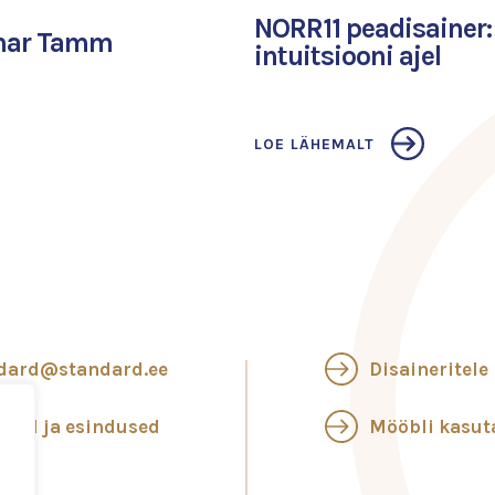
NORR11 peadisainer
omar Tamm
intuitsiooni ajel
LOE LÄHEMALT
dard@standard.ee
Disaineritele
ngid ja esindused
Mööbli kasu