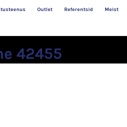
stusteenus
Outlet
Referentsid
Meist
e 42455