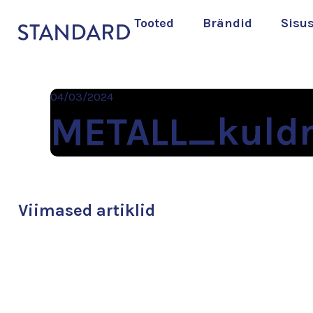
Tooted
Brändid
Sisu
04/03/2024
METALL_kuldn
Viimased artiklid