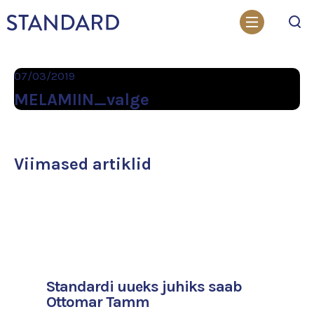
Otsi
07/03/2019
MELAMIIN_valge
Viimased artiklid
Standardi uueks juhiks saab
Ottomar Tamm