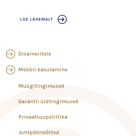
LOE LÄHEMALT
Disaineritele
Mööbli kasutamine
Müügitingimused
Garantii üldtingimused
Privaatsuspoliitika
Juhtpõhimõtted