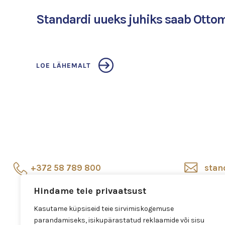
Standardi uueks juhiks saab Ott
LOE LÄHEMALT
+372 58 789 800
stan
Hindame teie privaatsust
Esindussalong
Salo
Veerenni 24, Tallinn
Kasutame küpsiseid teie sirvimiskogemuse
parandamiseks, isikupärastatud reklaamide või sisu