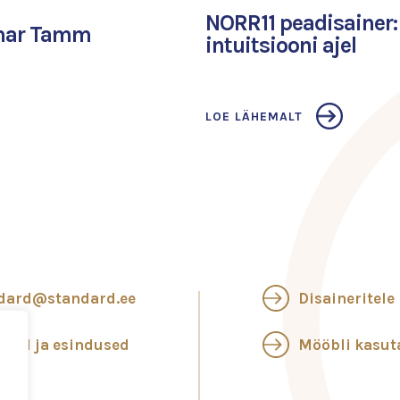
NORR11 peadisainer
omar Tamm
intuitsiooni ajel
LOE LÄHEMALT
dard@standard.ee
Disaineritele
ngid ja esindused
Mööbli kasu