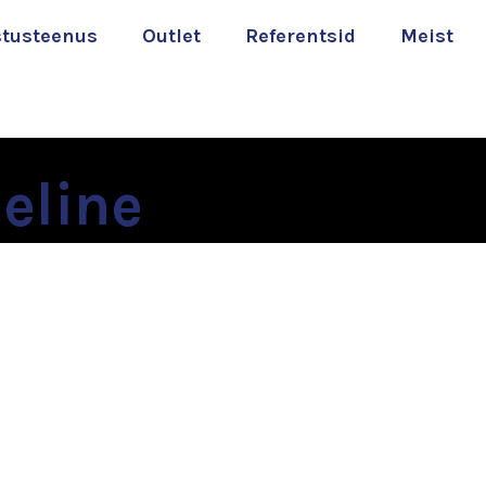
stusteenus
Outlet
Referentsid
Meist
eline