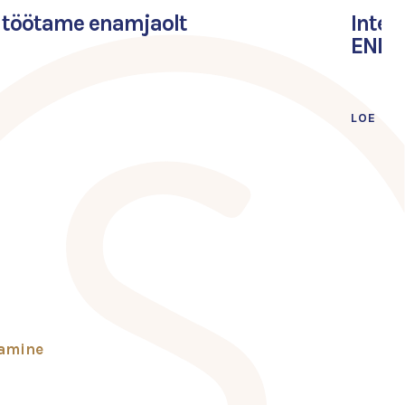
: töötame enamjaolt
Inter
ENDLE
LOE LÄ
tamine