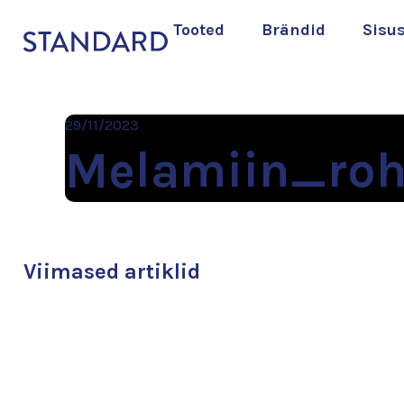
Tooted
Brändid
Sisu
29/11/2023
Melamiin_roh
Viimased artiklid