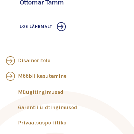
Ottomar Tamm
LOE LÄHEMALT
Disaineritele
Mööbli kasutamine
Müügitingimused
Garantii üldtingimused
Privaatsuspoliitika