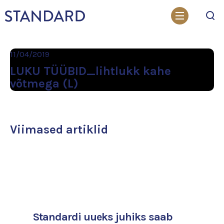
Otsi
11/04/2019
LUKU TÜÜBID_lihtlukk kahe
võtmega (L)
Viimased artiklid
Standardi uueks juhiks saab