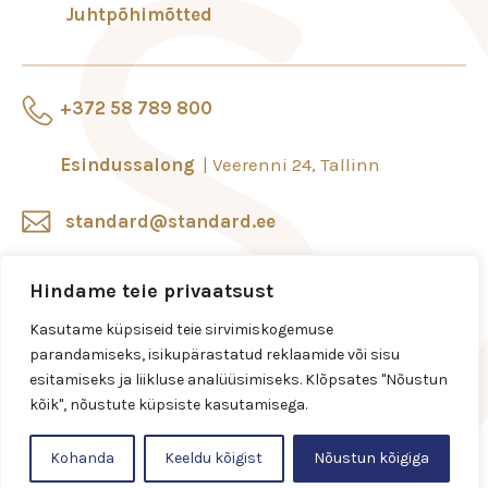
Juhtpõhimõtted
+372 58 789 800
Esindussalong
Veerenni 24, Tallinn
standard@standard.ee
Salongid ja esindused
Hindame teie privaatsust
Kasutame küpsiseid teie sirvimiskogemuse
parandamiseks, isikupärastatud reklaamide või sisu
esitamiseks ja liikluse analüüsimiseks. Klõpsates "Nõustun
kõik", nõustute küpsiste kasutamisega.
Kohanda
Keeldu kõigist
Nõustun kõigiga