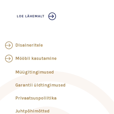
LOE LÄHEMALT
Disaineritele
Mööbli kasutamine
Müügitingimused
Garantii üldtingimused
Privaatsuspoliitika
Juhtpõhimõtted